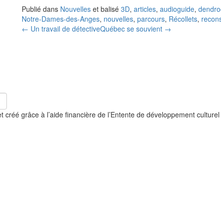
Publié dans
Nouvelles
et balisé
3D
,
articles
,
audioguide
,
dendro
Notre-Dames-des-Anges
,
nouvelles
,
parcours
,
Récollets
,
recons
← Un travail de détective
Québec se souvient →
et créé grâce à l’aide financière de l’Entente de développement cultur