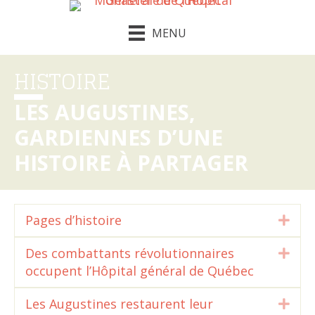
MENU
HISTOIRE
LES AUGUSTINES,
GARDIENNES D’UNE
HISTOIRE À PARTAGER
Pages d’histoire
Dépl
Des combattants révolutionnaires
Dépl
occupent l’Hôpital général de Québec
Les Augustines restaurent leur
Dépl