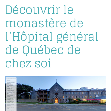
Découvrir le
monastère de
l’Hôpital général
de Québec de
chez soi