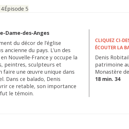
 4
Épisode 5
tre-Dame-des-Anges
CLIQUEZ CI-D
ément du décor de l’église
ÉCOUTER LA B
s ancienne du pays. L’un des
 en Nouvelle-France y occupe la
Denis Robitai
, peintres, sculpteurs et
patrimoine a
en faire une œuvre unique dans
Monastère de
el. Dans ce balado, Denis
18 min. 34
uvrir ce retable, son importance
 fut le témoin.