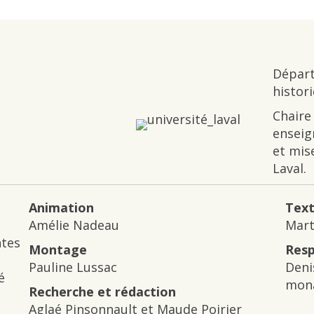
Départ
histor
Chaire
enseig
et mis
Laval.
Animation
Text
Amélie Nadeau
Mart
ntes
Montage
Resp
Pauline Lussac
Deni
é
mona
Recherche et rédaction
Aglaé Pinsonnault et Maude Poirier